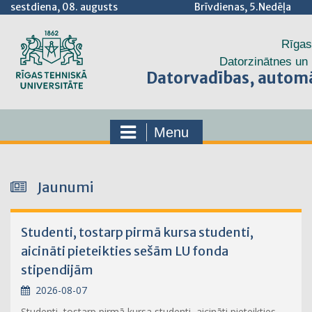
sestdiena, 08. augusts
Brīvdienas, 5.Nedēļa
Rīgas
Datorzinātnes un 
Datorvadības, automā
Menu
Jaunumi
Studenti, tostarp pirmā kursa studenti,
aicināti pieteikties sešām LU fonda
stipendijām
2026-08-07
Studenti, tostarp pirmā kursa studenti, aicināti pieteikties