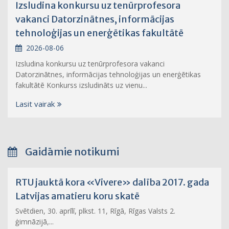
Izsludina konkursu uz tenūrprofesora
vakanci Datorzinātnes, informācijas
tehnoloģijas un enerģētikas fakultātē
2026-08-06
Izsludina konkursu uz tenūrprofesora vakanci
Datorzinātnes, informācijas tehnoloģijas un enerģētikas
fakultātē Konkurss izsludināts uz vienu...
Lasit vairak
Gaidāmie notikumi
RTU jauktā kora «Vivere» dalība 2017. gada
Latvijas amatieru koru skatē
Svētdien, 30. aprīlī, plkst. 11, Rīgā, Rīgas Valsts 2.
ģimnāzijā,...