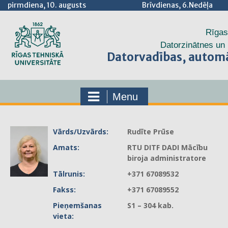
pirmdiena, 10. augusts
Brīvdienas, 6.Nedēļa
Rīgas
Datorzinātnes un 
Datorvadības, automā
Menu
Vārds/Uzvārds:
Rudīte Prūse
Amats:
RTU DITF DADI Mācību
biroja administratore
Tālrunis:
+371 67089532
Fakss:
+371 67089552
Pieņemšanas
S1 – 304 kab.
vieta: